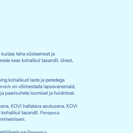
, kuidas teha süsteemset ja
rede seas kohalikul tasandil, ühest,
ng kohalikud laste ja peredega
smärk
on võimestada lapsevanemaid,
ja paarisuhete loomisel ja hoidmisel.
ena, KOVi hallatava asutusena, KOVi
kohalikul tasandil.
Perepesa
liminemiseni.
eretöökeskuse
Perepesa