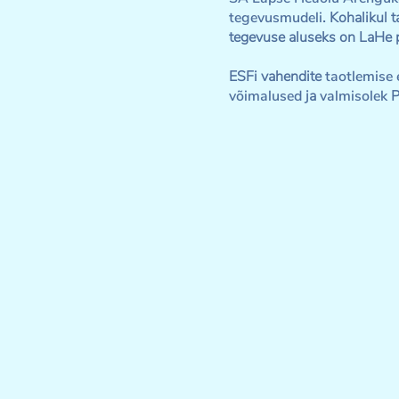
tegevusmudeli
. Kohalikul 
tegevuse aluseks on LaHe p
ESFi vahendite
taotlemise 
võimalused
ja
valmisolek
P