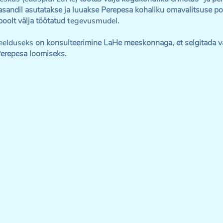
tasandil asutatakse ja luuakse Perepesa kohaliku omavalitsuse 
oolt välja töötatud
tegevusmudel
.
eelduseks
on konsulteerimine LaHe meeskonnaga, et selgitada v
erepesa loomiseks.