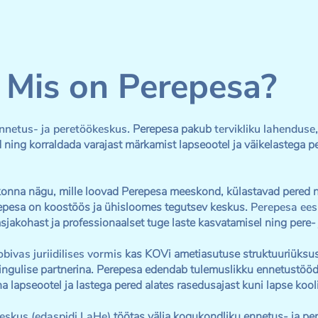
Mis on Perepesa?
nnetus- ja peretöökeskus
. Perepesa pakub
tervikliku lahenduse
ning korraldada varajast märkamist lapseootel ja väikelastega pe
nna nägu, mille loovad Perepesa meeskond, külastavad pered ni
erepesa on koostöös ja ühisloomes tegutsev keskus.
Perepesa ee
sjakohast ja professionaalset tuge laste kasvatamisel ning pere- 
bivas juriidilises vormis
kas KOVi ametiasutuse struktuuriüksus
ingulise partnerina. Perepesa edendab tulemuslikku ennetustööd 
 lapseootel ja lastega pered alates rasedusajast kuni lapse koo
skus (edaspidi LaHe)
töötas välja kogukondliku ennetus- ja p