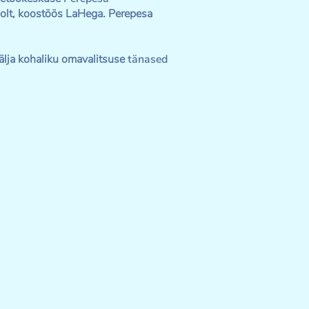
poolt, koostöös LaHega. Perepesa
älja kohaliku omavalitsuse
tänased