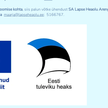
loomise kohta
, siis palun võtke ühendust
SA Lapse Heaolu Arengu
ga
maarja@lapseheaolu.ee;
5166767.