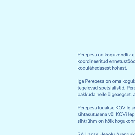
Perepesa on
kogukondlik e
koordineeritud ennetustööd 
kodulähedasest kohast.
Iga Perepesa on oma koguko
tegelevad spetsialistid. P
pakkuda neile õigeaegset, a
Perepesa luuakse
KOVile so
sihtasutusena või KOVi lep
sihtrühm
on kõik kogukonna
SA Lapse Heaolu Arenguke