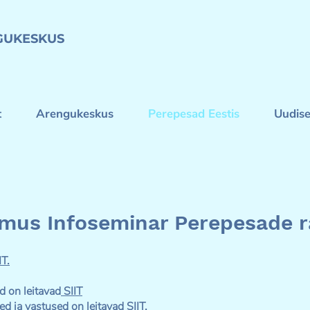
GUKESKUS
t
Arengukeskus
Perepesad Eestis
Uudis
imus Infoseminar Perepesade 
IT.
d on leitavad
SIIT
ed ja vastused on leitavad
SIIT.