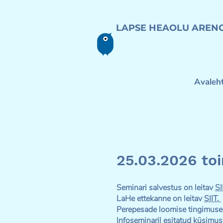
LAPSE HEAOLU AREN
Avaleh
25.03.2026 to
Seminari salvestus on leitav
SI
LaHe ettekanne on leitav
SIIT.
​Perepesade loomise tingimuse
Infoseminaril esitatud küsimus