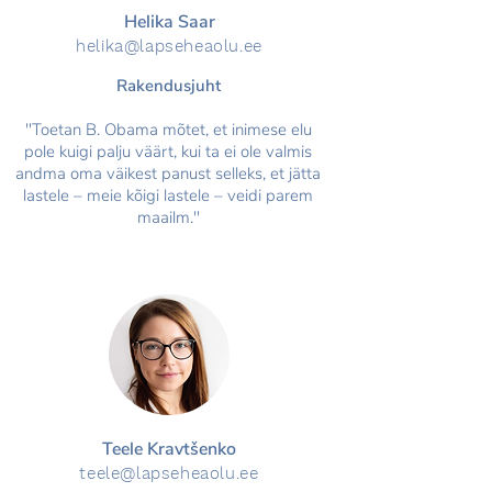
Helika Saar
helika@la
pse
heaolu.e
e
Rakendusjuht
"Toetan B. Obama mõtet, et inimese elu
pole kuigi palju väärt, kui ta ei ole valmis
andma oma väikest panust selleks, et jätta
lastele – meie kõigi lastele – veidi parem
maailm."
Teele Kravtšenko
teele@la
pse
heaolu.e
e