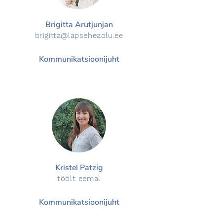
Brigitta Arutjunjan
brigitta@la
pse
heaolu.e
e
Kommunikatsioonijuht
Kristel Patzig
töölt eemal
Kommunikatsioonijuht