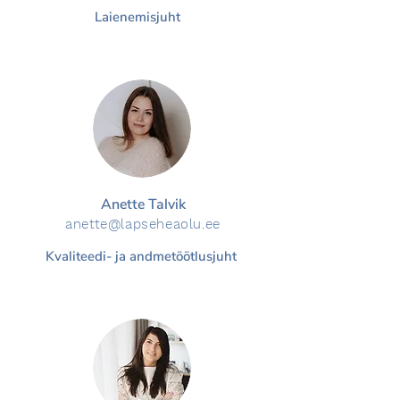
Laienemisjuht
Anette Talvik
anette@la
pse
heaolu.e
e
Kvaliteedi- ja andmetöötlusjuht