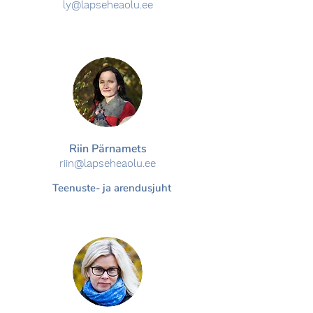
ly
@lapseheaolu.ee
Riin Pärnamets
riin@lapseheaolu.ee
Teenuste- ja arendusjuht