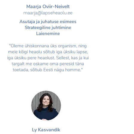
Maarja Oviir-Neivelt
maarja@lapsehea
olu.ee
Asutaja ja juhatuse esimees
Strateegiline juhtimine
Laienemine
"Oleme ühiskonnana üks organism, ning
meie kõigi heaolu sõltub iga üksiku lapse,
iga üksiku pere heaolust. Sellest, kas ja kui
targalt me oskame oma peresid täna
toetada, sõltub Eesti nägu homme."
Ly Kasvandik