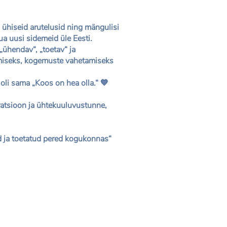
 ühiseid arutelusid ning mängulisi
ua uusi sidemeid üle Eesti.
„ühendav“, „toetav“ ja
lemiseks, kogemuste vahetamiseks
oli sama „Koos on hea olla.“ 💙
piratsioon ja ühtekuuluvustunne,
ud ja toetatud pered kogukonnas“