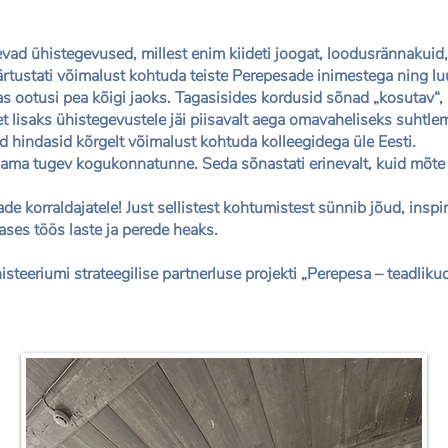
vad ühistegevused, millest enim kiideti joogat, loodusrännakuid,
äärtustati võimalust kohtuda teiste Perepesade inimestega ning lu
as ootusi pea kõigi jaoks. Tagasisides kordusid sõnad „kosutav“, 
et lisaks ühistegevustele jäi piisavalt aega omavaheliseks suht
ad hindasid kõrgelt võimalust kohtuda kolleegidega üle Eesti.
ama tugev kogukonnatunne. Seda sõnastati erinevalt, kuid mõte 
bade korraldajatele! Just sellistest kohtumistest sünnib jõud, ins
es töös laste ja perede heaks.
isteeriumi strateegilise partnerluse projekti „Perepesa – teadlik