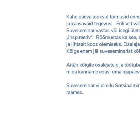
Kahe päeva jooksul toimusid erine
ja kaasavaid tegevusi. Eriliselt v
Suveseminar vastas või isegi ület
„inspireeriv“. Rõõmustas ka see, 
ja lihtsalt koos olemiseks. Osalej
Kõige enam jäi suveseminarist kõl
Aitäh kõigile osalejatele ja töötu
mida kanname edasi oma igapäevas
Suveseminar viidi ellu Sotsiaalmin
raames.