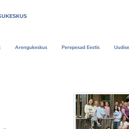
GUKESKUS
t
Arengukeskus
Perepesad Eestis
Uudis