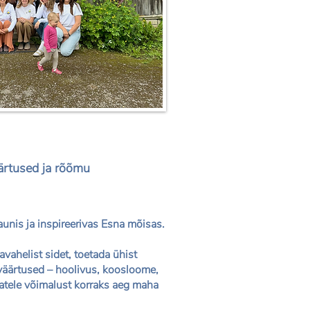
ärtused ja rõõmu
nis ja inspireerivas Esna mõisas.
helist sidet, toetada ühist
väärtused – hoolivus, koosloome,
ejatele võimalust korraks aeg maha