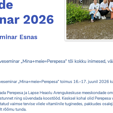
de
nar 2026
eminar Esnas
veseminar „Mina+meie=Perepesa“ tõi kokku inimesed, vä
eseminar „Mina+meie=Perepesa“ toimus 16.–17. juunil 2026 kau
ada Perepesa ja Lapse Heaolu Arengukeskuse meeskondade omava
stunnet ning süvendada koostööd. Kesksel kohal olid Perepesa 
tatud vaimse tervise viiele vitamiinile tuginedes, pakkudes osal
lt rõõmu tunda.