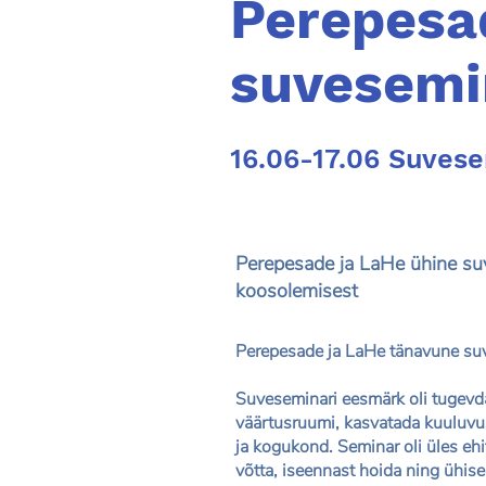
Perepesa
suvesemi
16.06-17.06 Suves
Perepesade ja LaHe ühine su
koosolemisest
Perepesade ja LaHe tänavune suv
Suveseminari eesmärk oli tugevd
väärtusruumi, kasvatada kuuluvu
ja kogukond. Seminar oli üles ehi
võtta, iseennast hoida ning ühise