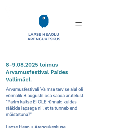
LAPSE HEAOLU
ARENGUKESKUS
8-9.08.2025
toimus
Arvamusfestival Paides
Vallimäel.
Arvamusfestivali Vaimse tervise alal oli
võimalik 8.augustil osa saada arutelust
“Parim kaitse EI OLE rünnak: kuidas
rääkida lapsega nii, et ta tunneb end
mõistetuna?”
Lapse Heaolu Arengukeskuse