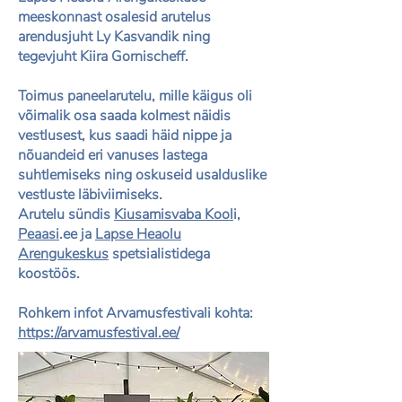
meeskonnast osalesid arutelus
arendusjuht Ly Kasvandik ning
tegevjuht Kiira Gornischeff.
Toimus paneelarutelu, mille käigus oli
võimalik osa saada kolmest näidis
vestlusest, kus saadi häid nippe ja
nõuandeid eri vanuses lastega
suhtlemiseks ning oskuseid usalduslike
vestluste läbiviimiseks.
Arutelu sündis
Kiusamisvaba Kool
i,
Peaasi
.ee ja
Lapse Heaolu
Arengukeskus
spetsialistidega
koostöös.
Rohkem infot Arvamusfestivali kohta:
https://arvamusfestival.ee/